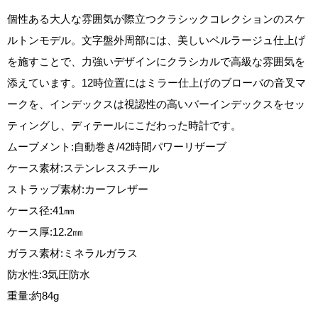
個性ある大人な雰囲気が際立つクラシックコレクションのスケ
ルトンモデル。文字盤外周部には、美しいペルラージュ仕上げ
を施すことで、力強いデザインにクラシカルで高級な雰囲気を
添えています。12時位置にはミラー仕上げのブローバの音叉マ
ークを、インデックスは視認性の高いバーインデックスをセッ
ティングし、ディテールにこだわった時計です。
ムーブメント:自動巻き/42時間パワーリザーブ
ケース素材:ステンレススチール
ストラップ素材:カーフレザー
ケース径:41㎜
ケース厚:12.2㎜
ガラス素材:ミネラルガラス
防水性:3気圧防水
重量:約84g