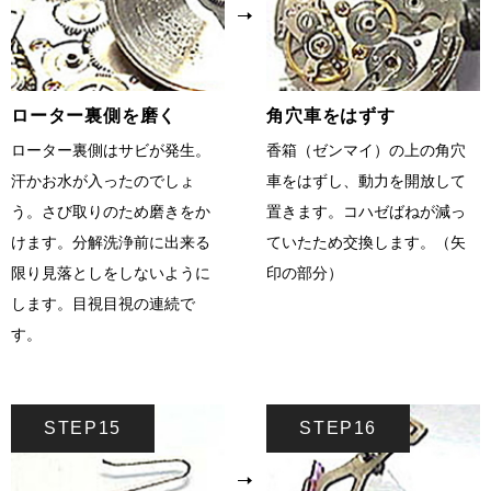
ローター裏側を磨く
角穴車をはずす
ローター裏側はサビが発生。
香箱（ゼンマイ）の上の角穴
汗かお水が入ったのでしょ
車をはずし、動力を開放して
う。さび取りのため磨きをか
置きます。コハゼばねが減っ
けます。分解洗浄前に出来る
ていたため交換します。（矢
限り見落としをしないように
印の部分）
します。目視目視の連続で
す。
STEP15
STEP16