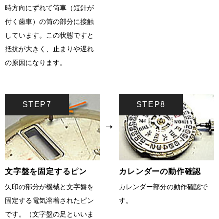
時方向にずれて筒車（短針が
付く歯車）の筒の部分に接触
しています。この状態ですと
抵抗が大きく、止まりや遅れ
の原因になります。
STEP7
STEP8
文字盤を固定するピン
カレンダーの動作確認
矢印の部分が機械と文字盤を
カレンダー部分の動作確認で
固定する電気溶着されたピン
す。
です。（文字盤の足といいま